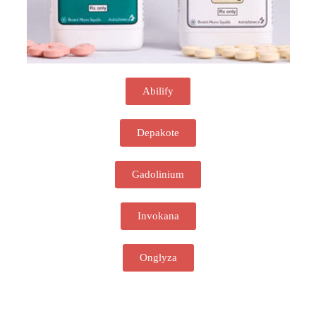
Abilify
Depakote
Gadolinium
Invokana
Onglyza