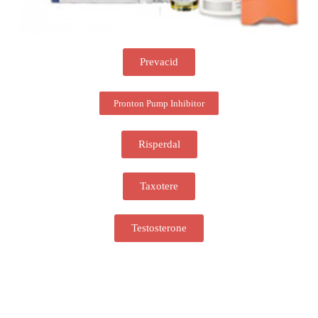
Prevacid
Pronton Pump Inhibitor
Risperdal
Taxotere
Testosterone