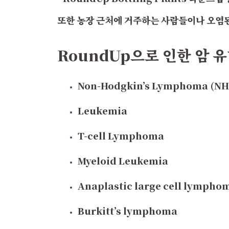
또한 농장 근처에 거주하는 사람들이나 오염
RoundUp으로 인한 암 
Non-Hodgkin’s Lymphoma (NH
Leukemia
T-cell Lymphoma
Myeloid Leukemia
Anaplastic large cell lympho
Burkitt’s lymphoma