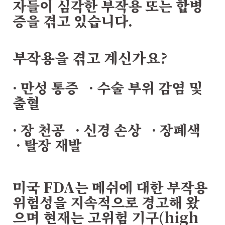
자들이 심각한 부작용 또는 합병
증을 겪고 있습니다.
부작용을 겪고 계신가요?
·
만성 통증
·
수술 부위 감염 및
출혈
·
장 천공
·
신경 손상
·
장폐색
·
탈장 재발
미국 FDA는 메쉬에 대한 부작용
위험성을 지속적으로 경고해 왔
으며 현재는 고위험 기구(high